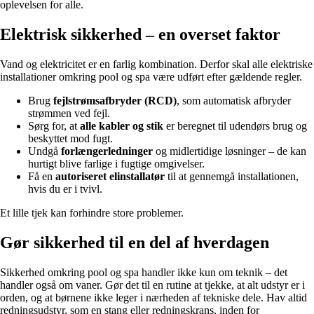
oplevelsen for alle.
Elektrisk sikkerhed – en overset faktor
Vand og elektricitet er en farlig kombination. Derfor skal alle elektriske
installationer omkring pool og spa være udført efter gældende regler.
Brug
fejlstrømsafbryder (RCD)
, som automatisk afbryder
strømmen ved fejl.
Sørg for, at
alle kabler og stik
er beregnet til udendørs brug og
beskyttet mod fugt.
Undgå
forlængerledninger
og midlertidige løsninger – de kan
hurtigt blive farlige i fugtige omgivelser.
Få en
autoriseret elinstallatør
til at gennemgå installationen,
hvis du er i tvivl.
Et lille tjek kan forhindre store problemer.
Gør sikkerhed til en del af hverdagen
Sikkerhed omkring pool og spa handler ikke kun om teknik – det
handler også om vaner. Gør det til en rutine at tjekke, at alt udstyr er i
orden, og at børnene ikke leger i nærheden af tekniske dele. Hav altid
redningsudstyr, som en stang eller redningskrans, inden for