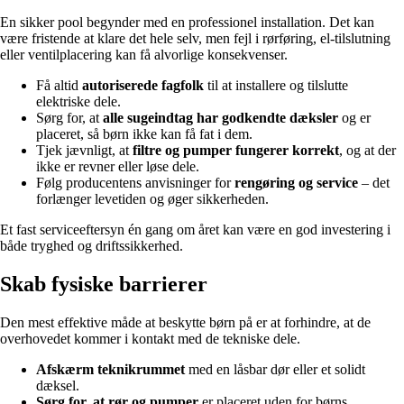
En sikker pool begynder med en professionel installation. Det kan
være fristende at klare det hele selv, men fejl i rørføring, el-tilslutning
eller ventilplacering kan få alvorlige konsekvenser.
Få altid
autoriserede fagfolk
til at installere og tilslutte
elektriske dele.
Sørg for, at
alle sugeindtag har godkendte dæksler
og er
placeret, så børn ikke kan få fat i dem.
Tjek jævnligt, at
filtre og pumper fungerer korrekt
, og at der
ikke er revner eller løse dele.
Følg producentens anvisninger for
rengøring og service
– det
forlænger levetiden og øger sikkerheden.
Et fast serviceeftersyn én gang om året kan være en god investering i
både tryghed og driftssikkerhed.
Skab fysiske barrierer
Den mest effektive måde at beskytte børn på er at forhindre, at de
overhovedet kommer i kontakt med de tekniske dele.
Afskærm teknikrummet
med en låsbar dør eller et solidt
dæksel.
Sørg for, at rør og pumper
er placeret uden for børns