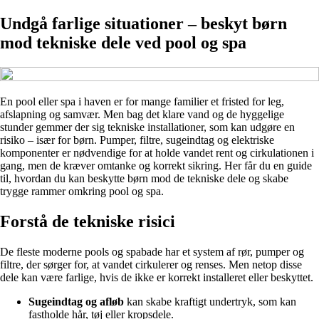
Undgå farlige situationer – beskyt børn
mod tekniske dele ved pool og spa
En pool eller spa i haven er for mange familier et fristed for leg,
afslapning og samvær. Men bag det klare vand og de hyggelige
stunder gemmer der sig tekniske installationer, som kan udgøre en
risiko – især for børn. Pumper, filtre, sugeindtag og elektriske
komponenter er nødvendige for at holde vandet rent og cirkulationen i
gang, men de kræver omtanke og korrekt sikring. Her får du en guide
til, hvordan du kan beskytte børn mod de tekniske dele og skabe
trygge rammer omkring pool og spa.
Forstå de tekniske risici
De fleste moderne pools og spabade har et system af rør, pumper og
filtre, der sørger for, at vandet cirkulerer og renses. Men netop disse
dele kan være farlige, hvis de ikke er korrekt installeret eller beskyttet.
Sugeindtag og afløb
kan skabe kraftigt undertryk, som kan
fastholde hår, tøj eller kropsdele.