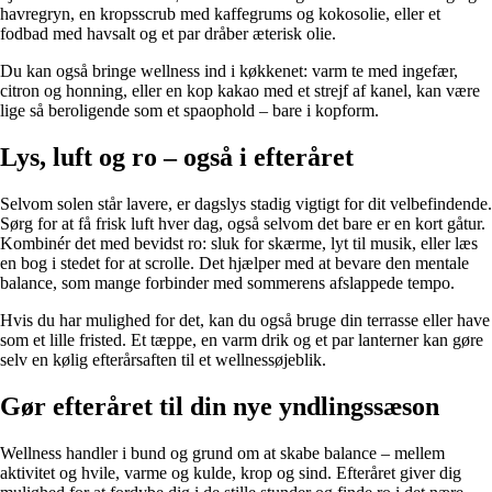
havregryn, en kropsscrub med kaffegrums og kokosolie, eller et
fodbad med havsalt og et par dråber æterisk olie.
Du kan også bringe wellness ind i køkkenet: varm te med ingefær,
citron og honning, eller en kop kakao med et strejf af kanel, kan være
lige så beroligende som et spaophold – bare i kopform.
Lys, luft og ro – også i efteråret
Selvom solen står lavere, er dagslys stadig vigtigt for dit velbefindende.
Sørg for at få frisk luft hver dag, også selvom det bare er en kort gåtur.
Kombinér det med bevidst ro: sluk for skærme, lyt til musik, eller læs
en bog i stedet for at scrolle. Det hjælper med at bevare den mentale
balance, som mange forbinder med sommerens afslappede tempo.
Hvis du har mulighed for det, kan du også bruge din terrasse eller have
som et lille fristed. Et tæppe, en varm drik og et par lanterner kan gøre
selv en kølig efterårsaften til et wellnessøjeblik.
Gør efteråret til din nye yndlingssæson
Wellness handler i bund og grund om at skabe balance – mellem
aktivitet og hvile, varme og kulde, krop og sind. Efteråret giver dig