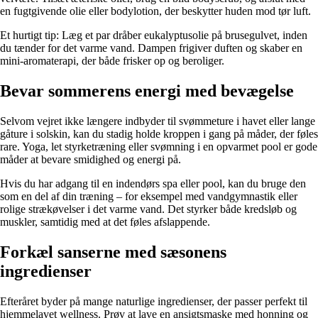
en fugtgivende olie eller bodylotion, der beskytter huden mod tør luft.
Et hurtigt tip: Læg et par dråber eukalyptusolie på brusegulvet, inden
du tænder for det varme vand. Dampen frigiver duften og skaber en
mini-aromaterapi, der både frisker op og beroliger.
Bevar sommerens energi med bevægelse
Selvom vejret ikke længere indbyder til svømmeture i havet eller lange
gåture i solskin, kan du stadig holde kroppen i gang på måder, der føles
rare. Yoga, let styrketræning eller svømning i en opvarmet pool er gode
måder at bevare smidighed og energi på.
Hvis du har adgang til en indendørs spa eller pool, kan du bruge den
som en del af din træning – for eksempel med vandgymnastik eller
rolige strækøvelser i det varme vand. Det styrker både kredsløb og
muskler, samtidig med at det føles afslappende.
Forkæl sanserne med sæsonens
ingredienser
Efteråret byder på mange naturlige ingredienser, der passer perfekt til
hjemmelavet wellness. Prøv at lave en ansigtsmaske med honning og