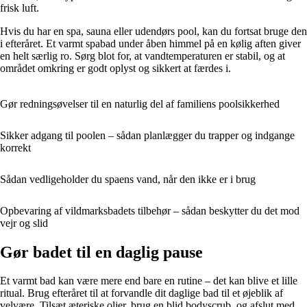
frisk luft.
Hvis du har en spa, sauna eller udendørs pool, kan du fortsat bruge den
i efteråret. Et varmt spabad under åben himmel på en kølig aften giver
en helt særlig ro. Sørg blot for, at vandtemperaturen er stabil, og at
området omkring er godt oplyst og sikkert at færdes i.
Gør redningsøvelser til en naturlig del af familiens poolsikkerhed
Sikker adgang til poolen – sådan planlægger du trapper og indgange
korrekt
Sådan vedligeholder du spaens vand, når den ikke er i brug
Opbevaring af vildmarksbadets tilbehør – sådan beskytter du det mod
vejr og slid
Gør badet til en daglig pause
Et varmt bad kan være mere end bare en rutine – det kan blive et lille
ritual. Brug efteråret til at forvandle dit daglige bad til et øjeblik af
velvære. Tilsæt æteriske olier, brug en blid bodyscrub, og afslut med