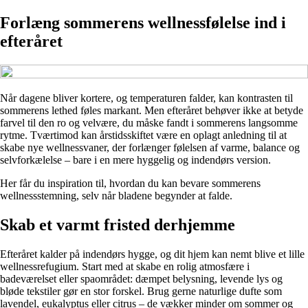
Forlæng sommerens wellnessfølelse ind i
efteråret
Når dagene bliver kortere, og temperaturen falder, kan kontrasten til
sommerens lethed føles markant. Men efteråret behøver ikke at betyde
farvel til den ro og velvære, du måske fandt i sommerens langsomme
rytme. Tværtimod kan årstidsskiftet være en oplagt anledning til at
skabe nye wellnessvaner, der forlænger følelsen af varme, balance og
selvforkælelse – bare i en mere hyggelig og indendørs version.
Her får du inspiration til, hvordan du kan bevare sommerens
wellnessstemning, selv når bladene begynder at falde.
Skab et varmt fristed derhjemme
Efteråret kalder på indendørs hygge, og dit hjem kan nemt blive et lille
wellnessrefugium. Start med at skabe en rolig atmosfære i
badeværelset eller spaområdet: dæmpet belysning, levende lys og
bløde tekstiler gør en stor forskel. Brug gerne naturlige dufte som
lavendel, eukalyptus eller citrus – de vækker minder om sommer og